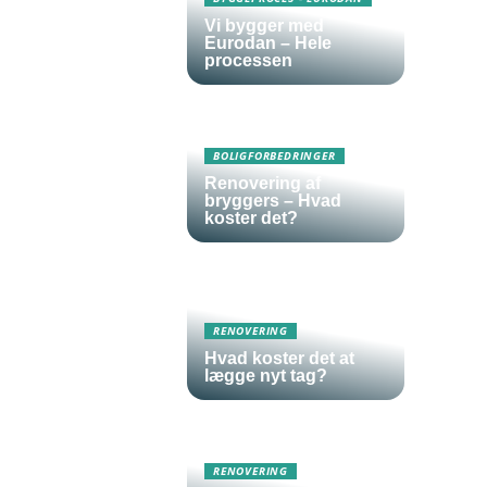
Vi bygger med
Eurodan – Hele
processen
BOLIGFORBEDRINGER
Renovering af
bryggers – Hvad
koster det?
RENOVERING
Hvad koster det at
lægge nyt tag?
RENOVERING