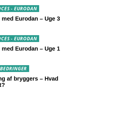
CES - EURODAN
r med Eurodan – Uge 3
CES - EURODAN
r med Eurodan – Uge 1
RBEDRINGER
ng af bryggers – Hvad
t?