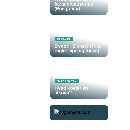
facaderenovering
(Pris guide)
BYGGERI
Bygge i 2 plan? (Pris,
regler, tips og tricks)
INDRETNING
Hvad koster en
alkove?