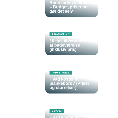
Renovering af køkken
– Budget, priser og
gør det selv
RENOVERING
10 tips til renovering
af badeværelse
(inklusiv pris)
INDRETNING
Hvad koster et
plankebord? (Priser
og størrelser)
GUIDES
Hvad koster en