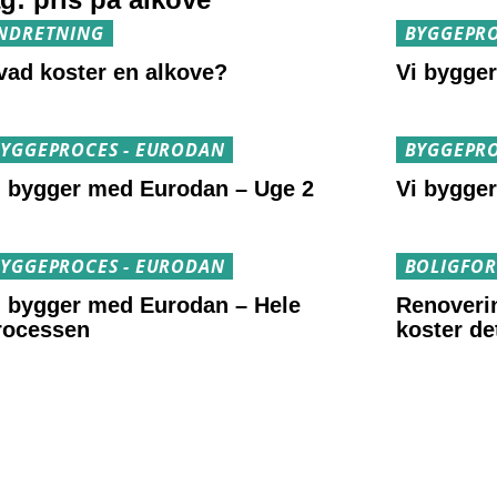
NDRETNING
BYGGEPRO
vad koster en alkove?
Vi bygge
YGGEPROCES - EURODAN
BYGGEPRO
i bygger med Eurodan – Uge 2
Vi bygge
YGGEPROCES - EURODAN
BOLIGFO
i bygger med Eurodan – Hele
Renoveri
rocessen
koster de