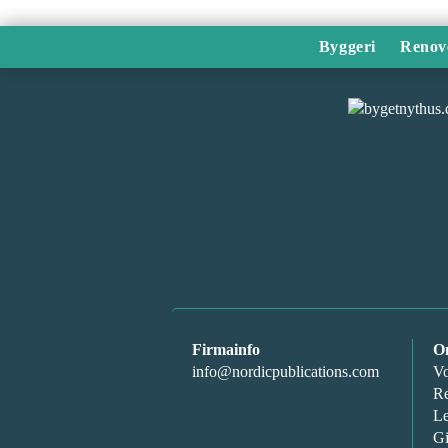
Byggeri
Renov
Firmainfo
O
info@nordicpublications.com
Vo
Re
Le
Gi