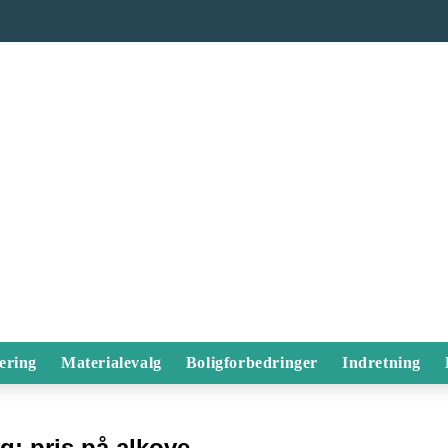
ering
Materialevalg
Boligforbedringer
Indretning
ag:
pris på alkove