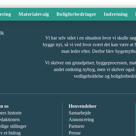
ering
Materialevalg
Boligforbedringer
Indretning
Vi har selv stået i en situation hvor vi skulle s
bygge nyt, så vi ved hvor svært det kan være at 
man leder efter. Derfor blev bygetnyth
Vi skriver om grundpriser, byggeprocessen, ma
andet omkring nybyg, men vi skriver også
vedligeholdelse og boligforbedri
m os
Henvendelser
res historie
Samarbejde
daktionen
Annoncering
dige stillinger
Partnere
v et bidrag
Presse