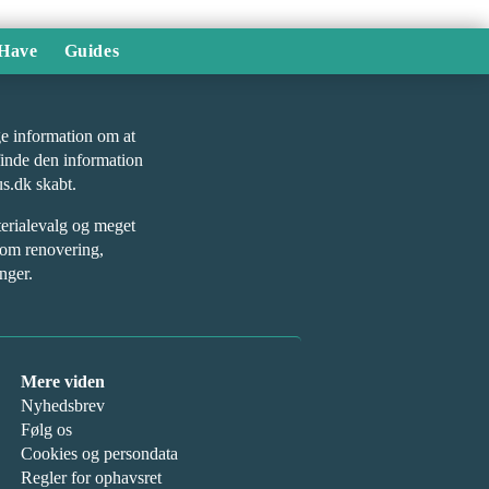
Have
Guides
øge information om at
finde den information
us.dk skabt.
terialevalg og meget
 om renovering,
nger.
Mere viden
Nyhedsbrev
Følg os
Cookies og persondata
Regler for ophavsret