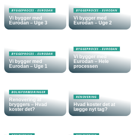
BYGGEPROCES - EURODAN
BYGGEPROCES - EURODAN
Vi bygger med
Vi bygger med
Eurodan – Uge 3
Eurodan – Uge 2
BYGGEPROCES - EURODAN
BYGGEPROCES - EURODAN
Vi bygger med
Vi bygger med
Eurodan – Hele
Eurodan – Uge 1
processen
BOLIGFORBEDRINGER
RENOVERING
Renovering af
bryggers – Hvad
Hvad koster det at
koster det?
lægge nyt tag?