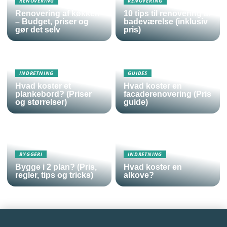
RENOVERING
RENOVERING
Renovering af køkken
10 tips til renovering af
– Budget, priser og
badeværelse (inklusiv
gør det selv
pris)
INDRETNING
GUIDES
Hvad koster et
Hvad koster en
plankebord? (Priser
facaderenovering (Pris
og størrelser)
guide)
BYGGERI
INDRETNING
Bygge i 2 plan? (Pris,
Hvad koster en
regler, tips og tricks)
alkove?