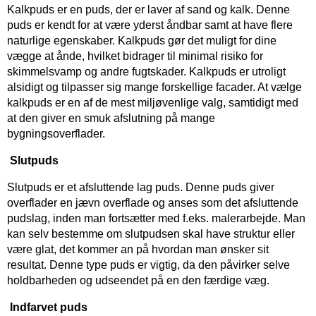
Kalkpuds er en puds, der er laver af sand og kalk. Denne
puds er kendt for at være yderst åndbar samt at have flere
naturlige egenskaber. Kalkpuds gør det muligt for dine
vægge at ånde, hvilket bidrager til minimal risiko for
skimmelsvamp og andre fugtskader. Kalkpuds er utroligt
alsidigt og tilpasser sig mange forskellige facader. At vælge
kalkpuds er en af de mest miljøvenlige valg, samtidigt med
at den giver en smuk afslutning på mange
bygningsoverflader.
Slutpuds
Slutpuds er et afsluttende lag puds. Denne puds giver
overflader en jævn overflade og anses som det afsluttende
pudslag, inden man fortsætter med f.eks. malerarbejde. Man
kan selv bestemme om slutpudsen skal have struktur eller
være glat, det kommer an på hvordan man ønsker sit
resultat. Denne type puds er vigtig, da den påvirker selve
holdbarheden og udseendet på en den færdige væg.
Indfarvet puds