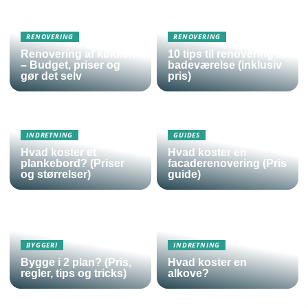
RENOVERING
RENOVERING
Renovering af køkken
10 tips til renovering af
– Budget, priser og
badeværelse (inklusiv
gør det selv
pris)
INDRETNING
GUIDES
Hvad koster et
Hvad koster en
plankebord? (Priser
facaderenovering (Pris
og størrelser)
guide)
BYGGERI
INDRETNING
Bygge i 2 plan? (Pris,
Hvad koster en
regler, tips og tricks)
alkove?