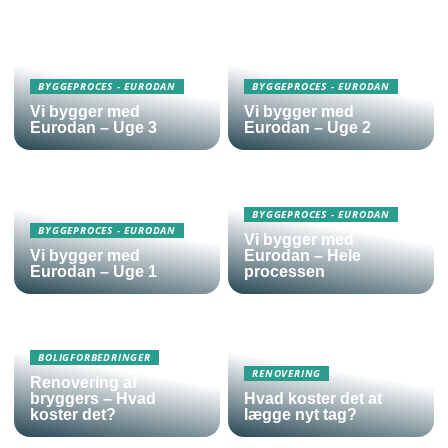
BYGGEPROCES - EURODAN
BYGGEPROCES - EURODAN
Vi bygger med
Vi bygger med
Eurodan – Uge 3
Eurodan – Uge 2
BYGGEPROCES - EURODAN
BYGGEPROCES - EURODAN
Vi bygger med
Vi bygger med
Eurodan – Hele
Eurodan – Uge 1
processen
BOLIGFORBEDRINGER
RENOVERING
Renovering af
bryggers – Hvad
Hvad koster det at
koster det?
lægge nyt tag?