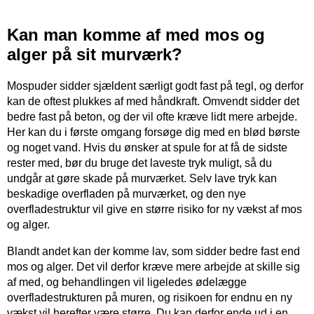
Kan man komme af med mos og
alger på sit murværk?
Mospuder sidder sjældent særligt godt fast på tegl, og derfor
kan de oftest plukkes af med håndkraft. Omvendt sidder det
bedre fast på beton, og der vil ofte kræve lidt mere arbejde.
Her kan du i første omgang forsøge dig med en blød børste
og noget vand. Hvis du ønsker at spule for at få de sidste
rester med, bør du bruge det laveste tryk muligt, så du
undgår at gøre skade på murværket. Selv lave tryk kan
beskadige overfladen på murværket, og den nye
overfladestruktur vil give en større risiko for ny vækst af mos
og alger.
Blandt andet kan der komme lav, som sidder bedre fast end
mos og alger. Det vil derfor kræve mere arbejde at skille sig
af med, og behandlingen vil ligeledes ødelægge
overfladestrukturen på muren, og risikoen for endnu en ny
vækst vil herefter være større. Du kan derfor ende ud i en