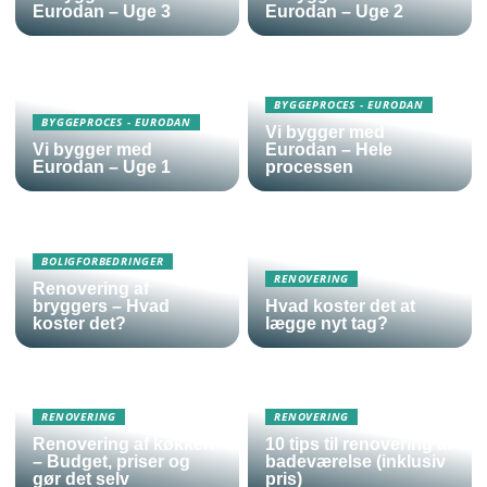
Eurodan – Uge 3
Eurodan – Uge 2
BYGGEPROCES - EURODAN
BYGGEPROCES - EURODAN
Vi bygger med
Vi bygger med
Eurodan – Hele
Eurodan – Uge 1
processen
BOLIGFORBEDRINGER
RENOVERING
Renovering af
bryggers – Hvad
Hvad koster det at
koster det?
lægge nyt tag?
RENOVERING
RENOVERING
Renovering af køkken
10 tips til renovering af
– Budget, priser og
badeværelse (inklusiv
gør det selv
pris)