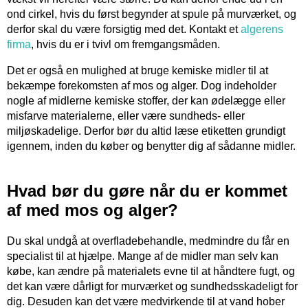
ond cirkel, hvis du først begynder at spule på murværket, og
derfor skal du være forsigtig med det. Kontakt et
algerens
firma
, hvis du er i tvivl om fremgangsmåden.
Det er også en mulighed at bruge kemiske midler til at
bekæmpe forekomsten af mos og alger. Dog indeholder
nogle af midlerne kemiske stoffer, der kan ødelægge eller
misfarve materialerne, eller være sundheds- eller
miljøskadelige. Derfor bør du altid læse etiketten grundigt
igennem, inden du køber og benytter dig af sådanne midler.
Hvad bør du gøre når du er kommet
af med mos og alger?
Du skal undgå at overfladebehandle, medmindre du får en
specialist til at hjælpe. Mange af de midler man selv kan
købe, kan ændre på materialets evne til at håndtere fugt, og
det kan være dårligt for murværket og sundhedsskadeligt for
dig. Desuden kan det være medvirkende til at vand hober