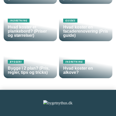
INDRETNING
GUIDES
Hvad koster et
Hvad koster en
plankebord? (Priser
facaderenovering (Pris
og størrelser)
guide)
BYGGERI
INDRETNING
Bygge i 2 plan? (Pris,
Hvad koster en
regler, tips og tricks)
alkove?