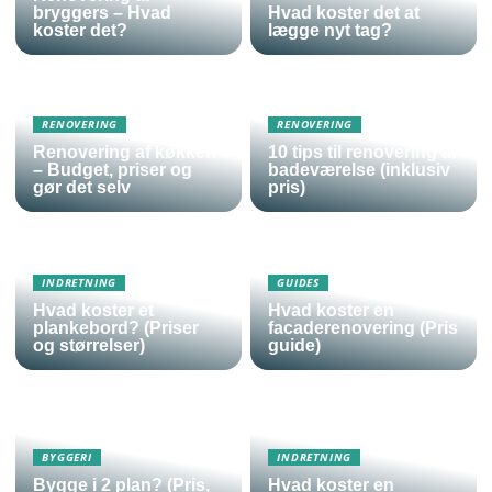
bryggers – Hvad
Hvad koster det at
koster det?
lægge nyt tag?
RENOVERING
RENOVERING
Renovering af køkken
10 tips til renovering af
– Budget, priser og
badeværelse (inklusiv
gør det selv
pris)
INDRETNING
GUIDES
Hvad koster et
Hvad koster en
plankebord? (Priser
facaderenovering (Pris
og størrelser)
guide)
BYGGERI
INDRETNING
Bygge i 2 plan? (Pris,
Hvad koster en