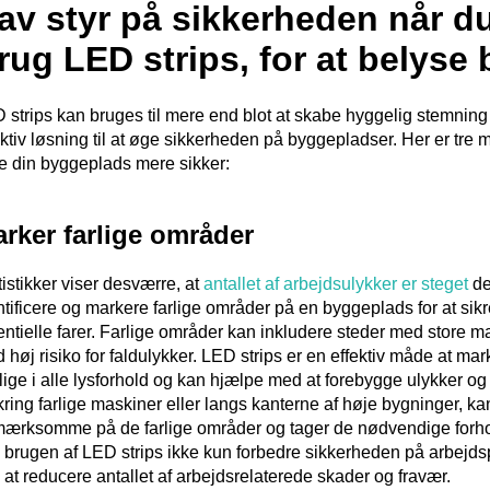
av styr på sikkerheden når d
rug LED strips, for at belys
 strips kan bruges til mere end blot at skabe hyggelig stemnin
ektiv løsning til at øge sikkerheden på byggepladser. Her er tre m
e din byggeplads mere sikker:
rker farlige områder
tistikker viser desværre, at
antallet af arbejdsulykker er steget
de 
ntificere og markere farlige områder på en byggeplads for at s
entielle farer. Farlige områder kan inkludere steder med store m
 høj risiko for faldulykker. LED strips er en effektiv måde at ma
lige i alle lysforhold og kan hjælpe med at forebygge ulykker og
ring farlige maskiner eller langs kanterne af høje bygninger, ka
ærksomme på de farlige områder og tager de nødvendige forhol
 brugen af LED strips ikke kun forbedre sikkerheden på arbejd
 at reducere antallet af arbejdsrelaterede skader og fravær.