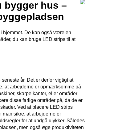
u bygger hus –
e byggepladsen
g i hjemmet. De kan også være en
åder, du kan bruge LED strips til at
seneste år. Det er derfor vigtigt at
ikre, at arbejderne er opmærksomme på
askiner, skarpe kanter, eller områder
rkere disse farlige områder på, da de er
 skader. Ved at placere LED strips
n man sikre, at arbejderne er
dsregler for at undgå ulykker. Således
spladsen, men også øge produktiviteten