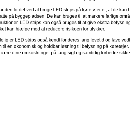
anden fordel ved at bruge LED strips på køretøjer er, at de kan
atte på byggepladsen. De kan bruges til at markere farlige område
truktioner. LED strips kan også bruges til at give ekstra belysn
lket kan hjælpe med at reducere risikoen for ulykker.
elig er LED strips også kendt for deres lang levetid og lave ve
 til en økonomisk og holdbar løsning til belysning på køretøjer. 
ucere dine omkostninger på lang sigt og samtidig forbedre sikk