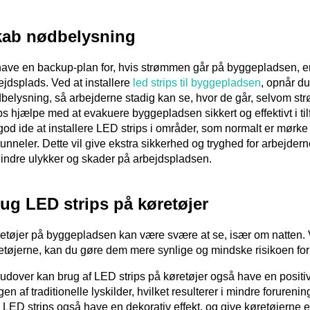
kab nødbelysning
have en backup-plan for, hvis strømmen går på byggepladsen, er 
ejdsplads. Ved at installere
led strips til byggepladsen
, opnår du
belysning, så arbejderne stadig kan se, hvor de går, selvom st
ips hjælpe med at evakuere byggepladsen sikkert og effektivt i ti
god ide at installere LED strips i områder, som normalt er mørke
tunneler. Dette vil give ekstra sikkerhed og tryghed for arbejde
hindre ulykker og skader på arbejdspladsen.
ug LED strips på køretøjer
etøjer på byggepladsen kan være svære at se, især om natten. V
etøjerne, kan du gøre dem mere synlige og mindske risikoen for
udover kan brug af LED strips på køretøjer også have en positiv
gen af traditionelle lyskilder, hvilket resulterer i mindre forure
 LED strips også have en dekorativ effekt, og give køretøjerne 