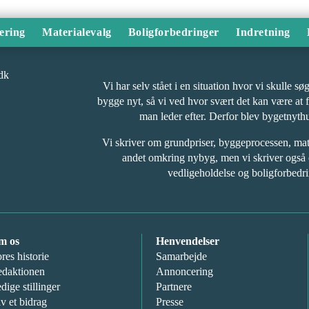
ering
Materialevalg
Boligforbedringer
Indretning
Vi har selv stået i en situation hvor vi skulle s
bygge nyt, så vi ved hvor svært det kan være at 
man leder efter. Derfor blev bygetnyth
Vi skriver om grundpriser, byggeprocessen, ma
andet omkring nybyg, men vi skriver også
vedligeholdelse og boligforbedri
m os
Henvendelser
res historie
Samarbejde
daktionen
Annoncering
dige stillinger
Partnere
v et bidrag
Presse