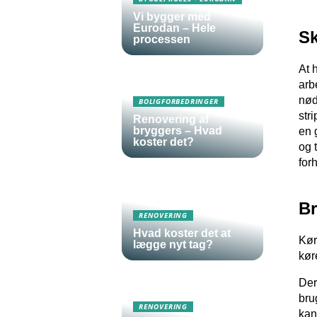
Vi bygger med
Eurodan – Hele
S
processen
At 
arb
nød
BOLIGFORBEDRINGER
str
Renovering af
bryggers – Hvad
en 
koster det?
og 
for
Br
RENOVERING
Hvad koster det at
Kør
lægge nyt tag?
kør
Der
bru
RENOVERING
kan