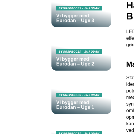
H
BYGGEPROCES - EURODAN
B
Vi bygger med
Eurodan – Uge 3
LED
eff
gør
BYGGEPROCES - EURODAN
Vi bygger med
Ma
Eurodan – Uge 2
Sta
ide
pot
BYGGEPROCES - EURODAN
med
Vi bygger med
syn
Eurodan – Uge 1
omk
opm
kan
ved
BYGGEPROCES - EURODAN