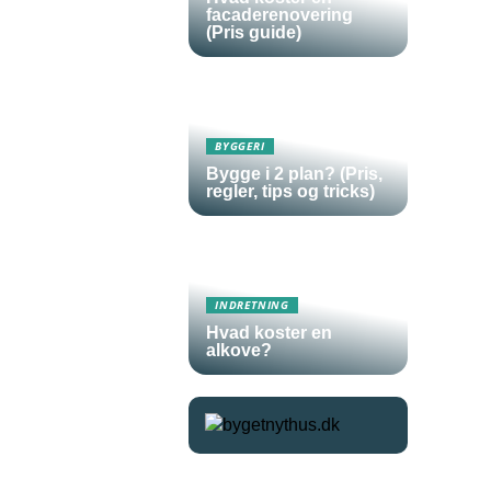
facaderenovering
(Pris guide)
BYGGERI
Bygge i 2 plan? (Pris,
regler, tips og tricks)
INDRETNING
Hvad koster en
alkove?