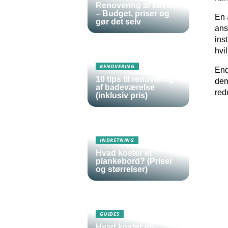
Renovering af køkken
– Budget, priser og
En 
gør det selv
ans
ins
hvi
RENOVERING
End
10 tips til renovering
dem
af badeværelse
red
(inklusiv pris)
INDRETNING
Hvad koster et
plankebord? (Priser
og størrelser)
GUIDES
Hvad koster en