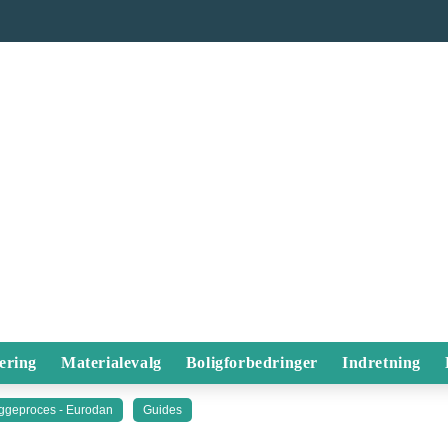
ering
Materialevalg
Boligforbedringer
Indretning
ggeproces - Eurodan
Guides