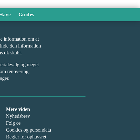
Have
Guides
øge information om at
finde den information
us.dk skabt.
terialevalg og meget
 om renovering,
nger.
Mere viden
Nyhedsbrev
Følg os
Cookies og persondata
Regler for ophavsret