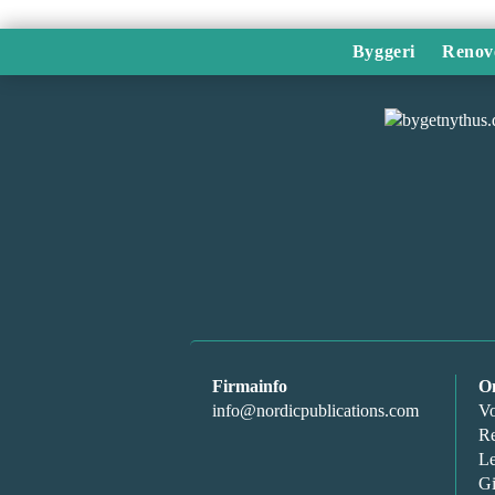
Byggeri
Renov
Firmainfo
O
info@nordicpublications.com
Vo
Re
Le
Gi