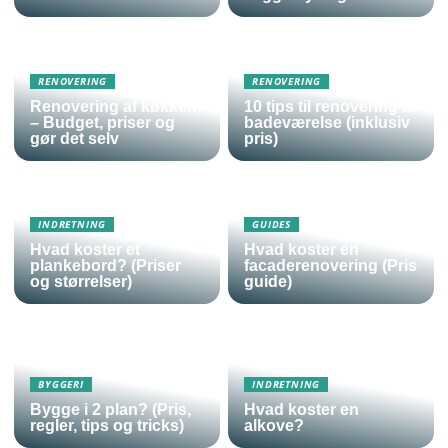
RENOVERING
RENOVERING
Renovering af køkken
10 tips til renovering af
– Budget, priser og
badeværelse (inklusiv
gør det selv
pris)
INDRETNING
GUIDES
Hvad koster et
Hvad koster en
plankebord? (Priser
facaderenovering (Pris
og størrelser)
guide)
BYGGERI
INDRETNING
Bygge i 2 plan? (Pris,
Hvad koster en
regler, tips og tricks)
alkove?