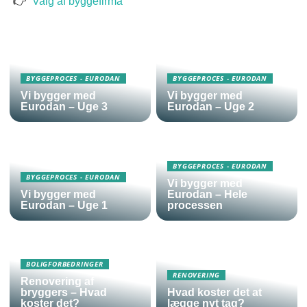
Valg af byggefirma
BYGGEPROCES - EURODAN
BYGGEPROCES - EURODAN
Vi bygger med
Vi bygger med
Eurodan – Uge 3
Eurodan – Uge 2
BYGGEPROCES - EURODAN
BYGGEPROCES - EURODAN
Vi bygger med
Vi bygger med
Eurodan – Hele
Eurodan – Uge 1
processen
BOLIGFORBEDRINGER
RENOVERING
Renovering af
bryggers – Hvad
Hvad koster det at
koster det?
lægge nyt tag?