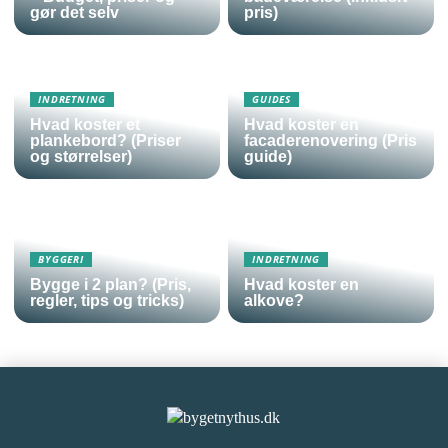
gør det selv
pris)
INDRETNING
GUIDES
Hvad koster et
Hvad koster en
plankebord? (Priser
facaderenovering (Pris
og størrelser)
guide)
BYGGERI
INDRETNING
Bygge i 2 plan? (Pris,
Hvad koster en
regler, tips og tricks)
alkove?