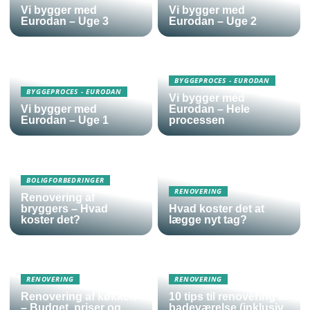
Vi bygger med
Vi bygger med
Eurodan – Uge 3
Eurodan – Uge 2
BYGGEPROCES - EURODAN
BYGGEPROCES - EURODAN
Vi bygger med
Vi bygger med
Eurodan – Hele
Eurodan – Uge 1
processen
BOLIGFORBEDRINGER
RENOVERING
Renovering af
bryggers – Hvad
Hvad koster det at
koster det?
lægge nyt tag?
RENOVERING
RENOVERING
Renovering af køkken
10 tips til renovering af
– Budget, priser og
badeværelse (inklusiv