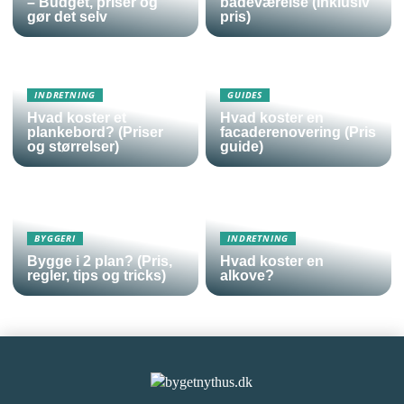
– Budget, priser og
badeværelse (inklusiv
gør det selv
pris)
INDRETNING
GUIDES
Hvad koster et
Hvad koster en
plankebord? (Priser
facaderenovering (Pris
og størrelser)
guide)
BYGGERI
INDRETNING
Bygge i 2 plan? (Pris,
Hvad koster en
regler, tips og tricks)
alkove?