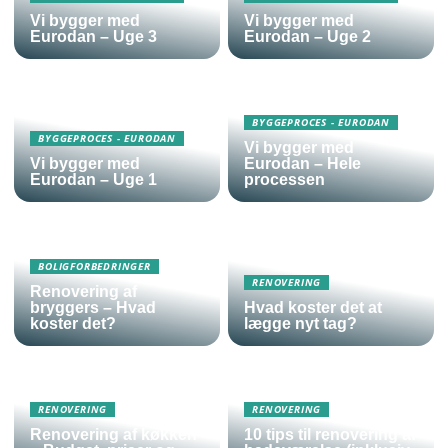
Vi bygger med
Vi bygger med
Eurodan – Uge 3
Eurodan – Uge 2
BYGGEPROCES - EURODAN
BYGGEPROCES - EURODAN
Vi bygger med
Vi bygger med
Eurodan – Hele
Eurodan – Uge 1
processen
BOLIGFORBEDRINGER
RENOVERING
Renovering af
bryggers – Hvad
Hvad koster det at
koster det?
lægge nyt tag?
RENOVERING
RENOVERING
Renovering af køkken
10 tips til renovering af