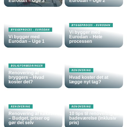
Eurodan – Uge 3
Eurodan – Uge 2
BYGGEPROCES - EURODAN
BYGGEPROCES - EURODAN
Vi bygger med
Vi bygger med
Eurodan – Hele
Eurodan – Uge 1
processen
BOLIGFORBEDRINGER
RENOVERING
Renovering af
bryggers – Hvad
Hvad koster det at
koster det?
lægge nyt tag?
RENOVERING
RENOVERING
Renovering af køkken
10 tips til renovering af
– Budget, priser og
badeværelse (inklusiv
gør det selv
pris)