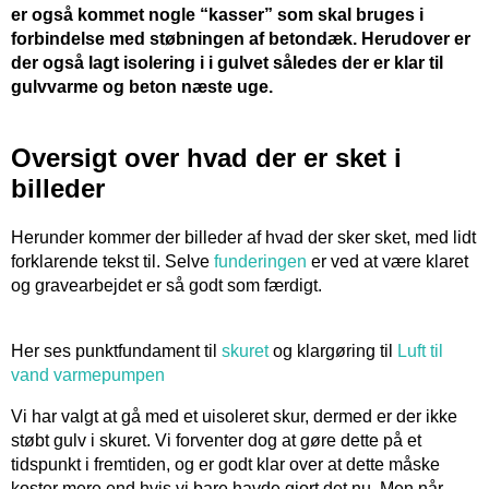
er også kommet nogle “kasser” som skal bruges i
forbindelse med støbningen af betondæk. Herudover er
der også lagt isolering i i gulvet således der er klar til
gulvvarme og beton næste uge.
Oversigt over hvad der er sket i
billeder
Herunder kommer der billeder af hvad der sker sket, med lidt
forklarende tekst til. Selve
funderingen
er ved at være klaret
og gravearbejdet er så godt som færdigt.
Her ses punktfundament til
skuret
og klargøring til
Luft til
vand varmepumpen
Vi har valgt at gå med et uisoleret skur, dermed er der ikke
støbt gulv i skuret. Vi forventer dog at gøre dette på et
tidspunkt i fremtiden, og er godt klar over at dette måske
koster mere end hvis vi bare havde gjort det nu. Men når