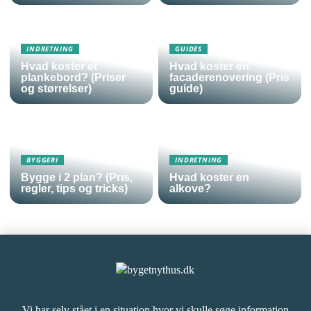
INDRETNING
GUIDES
Hvad koster et
Hvad koster en
plankebord? (Priser
facaderenovering (Pris
og størrelser)
guide)
BYGGERI
INDRETNING
Bygge i 2 plan? (Pris,
Hvad koster en
regler, tips og tricks)
alkove?
Vi har selv stået i en situation hvor vi skulle søge information