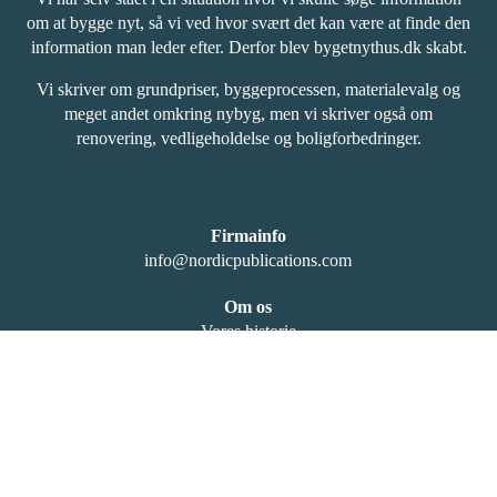
om at bygge nyt, så vi ved hvor svært det kan være at finde den
information man leder efter. Derfor blev bygetnythus.dk skabt.
Vi skriver om grundpriser, byggeprocessen, materialevalg og
meget andet omkring nybyg, men vi skriver også om
renovering, vedligeholdelse og boligforbedringer.
Firmainfo
info@nordicpublications.com
Om os
Vores historie
Redaktionen
Ledige stillinger
Giv et bidrag
Community
Henvendelser