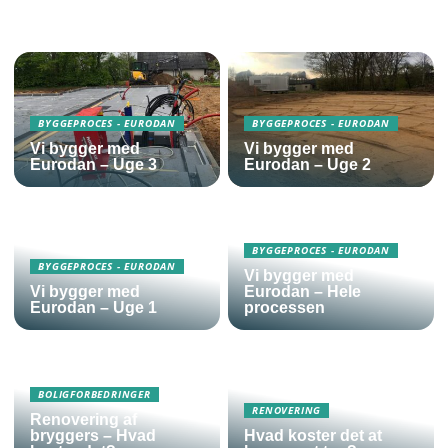
BYGGEPROCES - EURODAN
BYGGEPROCES - EURODAN
Vi bygger med
Vi bygger med
Eurodan – Uge 3
Eurodan – Uge 2
BYGGEPROCES - EURODAN
BYGGEPROCES - EURODAN
Vi bygger med
Vi bygger med
Eurodan – Hele
Eurodan – Uge 1
processen
BOLIGFORBEDRINGER
RENOVERING
Renovering af
bryggers – Hvad
Hvad koster det at