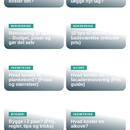
koster det?
lægge nyt tag?
RENOVERING
RENOVERING
Renovering af køkken
10 tips til renovering af
– Budget, priser og
badeværelse (inklusiv
gør det selv
pris)
INDRETNING
GUIDES
Hvad koster et
Hvad koster en
plankebord? (Priser
facaderenovering (Pris
og størrelser)
guide)
BYGGERI
INDRETNING
Bygge i 2 plan? (Pris,
Hvad koster en
regler, tips og tricks)
alkove?