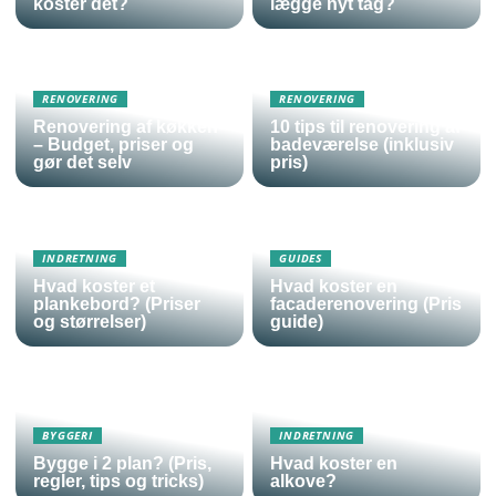
koster det?
lægge nyt tag?
RENOVERING
RENOVERING
Renovering af køkken
10 tips til renovering af
– Budget, priser og
badeværelse (inklusiv
gør det selv
pris)
INDRETNING
GUIDES
Hvad koster et
Hvad koster en
plankebord? (Priser
facaderenovering (Pris
og størrelser)
guide)
BYGGERI
INDRETNING
Bygge i 2 plan? (Pris,
Hvad koster en
regler, tips og tricks)
alkove?