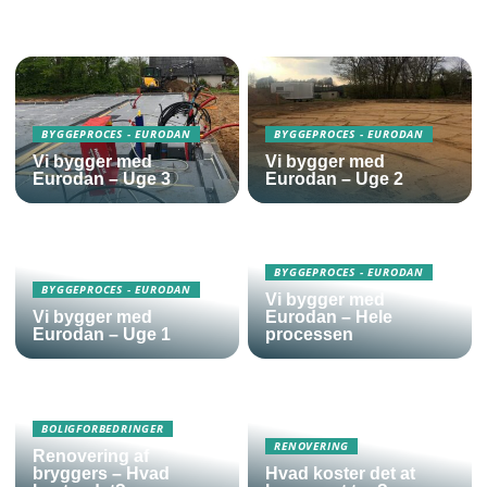
BYGGEPROCES - EURODAN
BYGGEPROCES - EURODAN
Vi bygger med
Vi bygger med
Eurodan – Uge 3
Eurodan – Uge 2
BYGGEPROCES - EURODAN
BYGGEPROCES - EURODAN
Vi bygger med
Vi bygger med
Eurodan – Hele
Eurodan – Uge 1
processen
BOLIGFORBEDRINGER
RENOVERING
Renovering af
bryggers – Hvad
Hvad koster det at