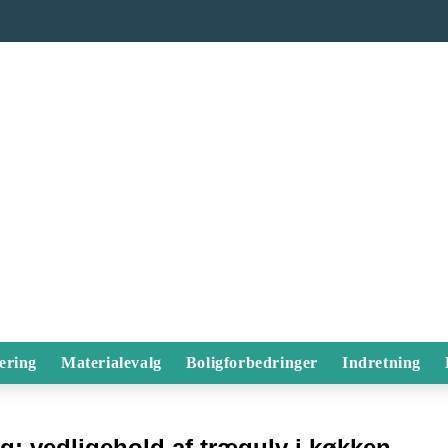
ering
Materialevalg
Boligforbedringer
Indretning
ag:
vedligehold af trægulv i køkken