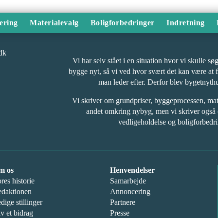
ering
Materialevalg
Boligforbedringer
Indretning
Vi har selv stået i en situation hvor vi skulle s
bygge nyt, så vi ved hvor svært det kan være at 
man leder efter. Derfor blev bygetnyth
Vi skriver om grundpriser, byggeprocessen, ma
andet omkring nybyg, men vi skriver også
vedligeholdelse og boligforbedri
m os
Henvendelser
res historie
Samarbejde
daktionen
Annoncering
dige stillinger
Partnere
v et bidrag
Presse