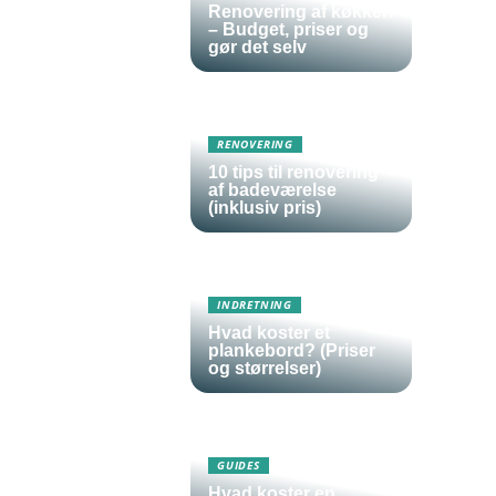
Renovering af køkken
– Budget, priser og
gør det selv
RENOVERING
10 tips til renovering
af badeværelse
(inklusiv pris)
INDRETNING
Hvad koster et
plankebord? (Priser
og størrelser)
GUIDES
Hvad koster en