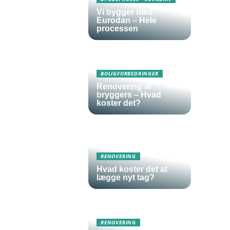
Vi bygger med
Eurodan – Hele
processen
BOLIGFORBEDRINGER
Renovering af
bryggers – Hvad
koster det?
RENOVERING
Hvad koster det at
lægge nyt tag?
RENOVERING