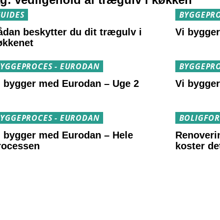
UIDES
BYGGEPRO
ådan beskytter du dit trægulv i
Vi bygge
økkenet
YGGEPROCES - EURODAN
BYGGEPRO
i bygger med Eurodan – Uge 2
Vi bygge
YGGEPROCES - EURODAN
BOLIGFO
i bygger med Eurodan – Hele
Renoveri
rocessen
koster de