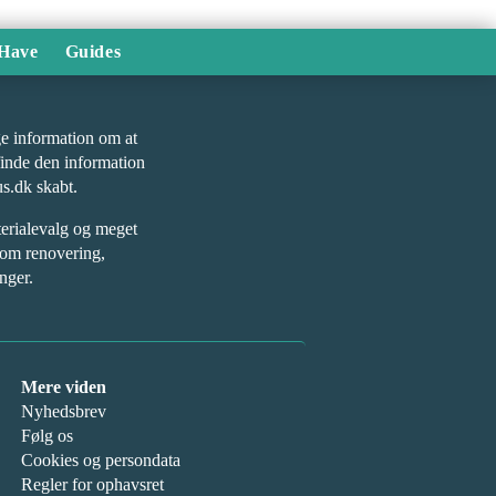
Have
Guides
øge information om at
finde den information
us.dk skabt.
terialevalg og meget
 om renovering,
nger.
Mere viden
Nyhedsbrev
Følg os
Cookies og persondata
Regler for ophavsret