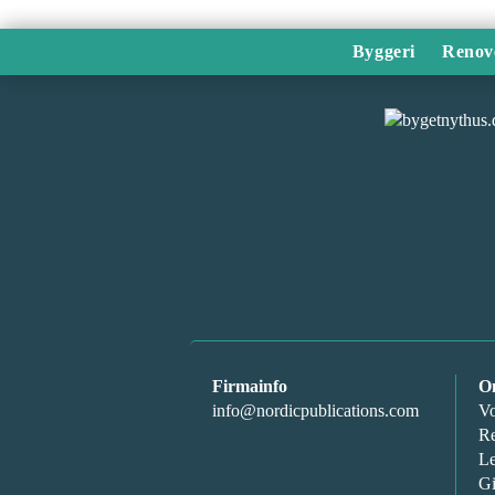
Byggeri
Renov
Firmainfo
O
info@nordicpublications.com
Vo
Re
Le
Gi