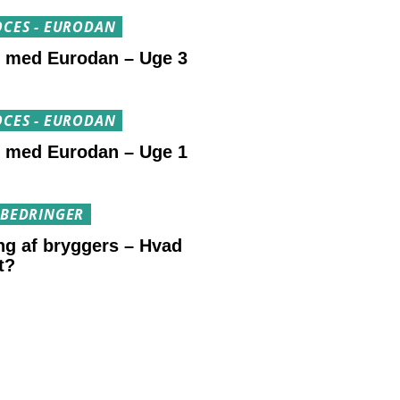
CES - EURODAN
r med Eurodan – Uge 3
CES - EURODAN
r med Eurodan – Uge 1
RBEDRINGER
ng af bryggers – Hvad
t?