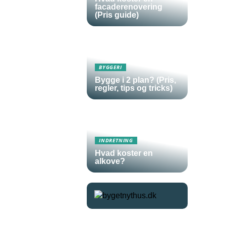
facaderenovering
(Pris guide)
BYGGERI
Bygge i 2 plan? (Pris,
regler, tips og tricks)
INDRETNING
Hvad koster en
alkove?