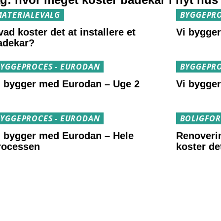
ATERIALEVALG
BYGGEPRO
ad koster det at installere et
Vi bygge
adekar?
YGGEPROCES - EURODAN
BYGGEPRO
i bygger med Eurodan – Uge 2
Vi bygge
YGGEPROCES - EURODAN
BOLIGFO
i bygger med Eurodan – Hele
Renoveri
rocessen
koster de