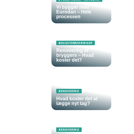
Vi bygger med
Eurodan – Hele
processen
BOLIGFORBEDRINGER
Renovering af
bryggers – Hvad
koster det?
RENOVERING
Hvad koster det at
lægge nyt tag?
RENOVERING