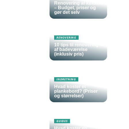
Renovering af køkken
– Budget, priser og
gør det selv
RENOVERING
10 tips til renovering
af badeværelse
(inklusiv pris)
INDRETNING
Hvad koster et
plankebord? (Priser
og størrelser)
GUIDES
Hvad koster en