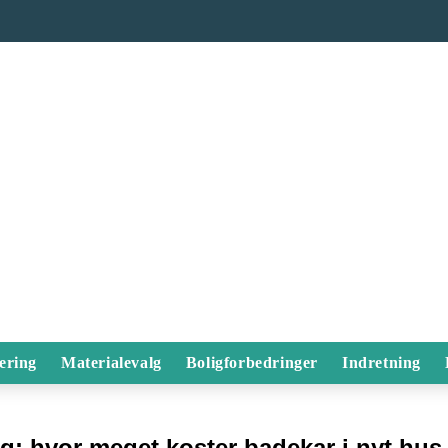
ering
Materialevalg
Boligforbedringer
Indretning
ag:
hvor meget koster badekar i nyt hus