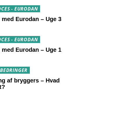
CES - EURODAN
r med Eurodan – Uge 3
CES - EURODAN
r med Eurodan – Uge 1
RBEDRINGER
ng af bryggers – Hvad
t?