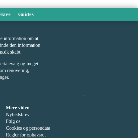
Have
Guides
øge information om at
finde den information
us.dk skabt.
terialevalg og meget
 om renovering,
nger.
Mere viden
Nyhedsbrev
Følg os
Cookies og persondata
Regler for ophavsret