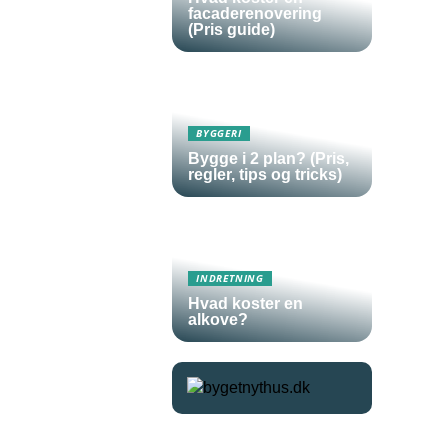
facaderenovering
(Pris guide)
BYGGERI
Bygge i 2 plan? (Pris,
regler, tips og tricks)
INDRETNING
Hvad koster en
alkove?