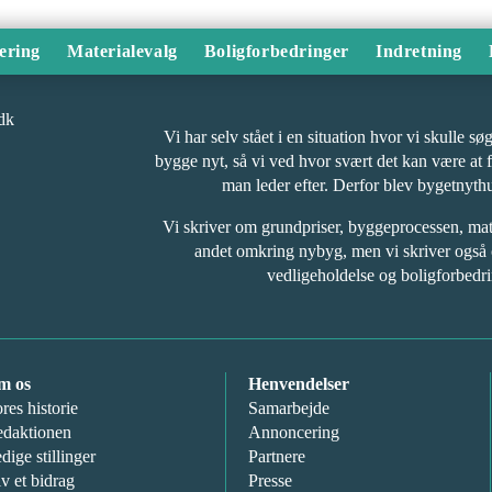
ering
Materialevalg
Boligforbedringer
Indretning
Vi har selv stået i en situation hvor vi skulle s
bygge nyt, så vi ved hvor svært det kan være at 
man leder efter. Derfor blev bygetnyth
Vi skriver om grundpriser, byggeprocessen, ma
andet omkring nybyg, men vi skriver også
vedligeholdelse og boligforbedri
m os
Henvendelser
res historie
Samarbejde
daktionen
Annoncering
dige stillinger
Partnere
v et bidrag
Presse