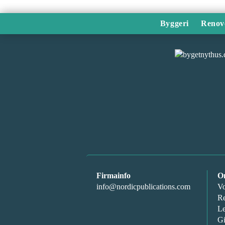
Byggeri
Renov
Firmainfo
O
info@nordicpublications.com
Vo
Re
Le
Gi