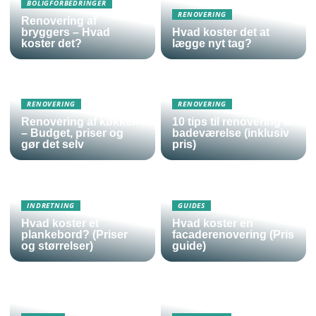
BOLIGFORBEDRINGER
RENOVERING
Renovering af
bryggers – Hvad
Hvad koster det at
koster det?
lægge nyt tag?
RENOVERING
RENOVERING
Renovering af køkken
10 tips til renovering af
– Budget, priser og
badeværelse (inklusiv
gør det selv
pris)
INDRETNING
GUIDES
Hvad koster et
Hvad koster en
plankebord? (Priser
facaderenovering (Pris
og størrelser)
guide)