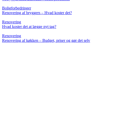
Boligforbedringer
Renovering af bryggers – Hvad koster det?
Renovering
Hvad koster det at lægge nyt tag?
Renovering
Renovering af køkken – Budget, priser og gør det selv
Renovering
10 tips til renovering af badeværelse (inklusiv pris)
Indretning
Hvad koster et plankebord? (Priser og størrelser)
Guides
Hvad koster en facaderenovering (Pris guide)
Byggeri
Bygge i 2 plan? (Pris, regler, tips og tricks)
Indretning
Hvad koster en alkove?