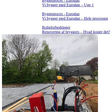
Byggeproces - Eurodan
Vi bygger med Eurodan – Uge 1
Byggeproces - Eurodan
Vi bygger med Eurodan – Hele processen
Boligforbedringer
Renovering af bryggers – Hvad koster det?